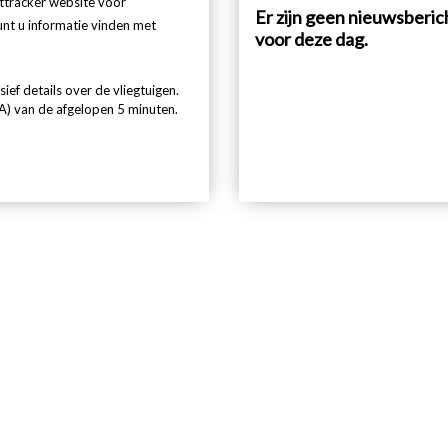
httracker website voor
Er zijn geen nieuwsberi
kunt u informatie vinden met
voor deze dag.
ef details over de vliegtuigen.
) van de afgelopen 5 minuten.
Lees
verder