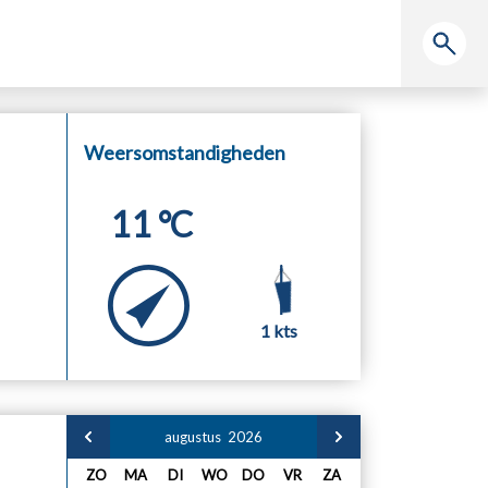
Weersomstandigheden
11
°C
1 kts
augustus
2026
ZO
MA
DI
WO
DO
VR
ZA