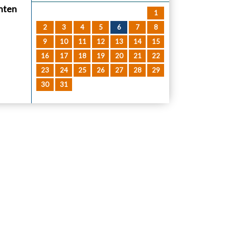
chten
1
2
3
4
5
6
7
8
9
10
11
12
13
14
15
16
17
18
19
20
21
22
23
24
25
26
27
28
29
30
31