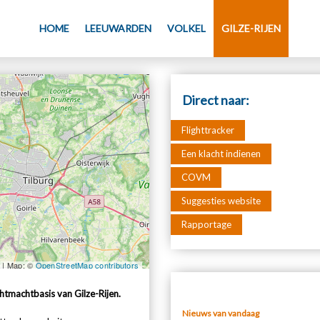
HOME
LEEUWARDEN
VOLKEL
GILZE-RIJEN
Direct naar:
Flighttracker
Een klacht indienen
COVM
Suggesties website
Rapportage
tmachtbasis van Gilze-Rijen.
Nieuws van vandaag