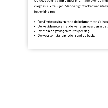
Op deze pagina vindt u meer informatie over de flig
vliegbasis Gilze-Rijen. Met de flighttracker website 
betrekking tot:
De vliegbewegingen rond de luchtmachtbasis inclusi
De geluidsmeters met de gemeten waarden in dB(A
Inzicht in de gevlogen routes per dag.
De weersomstandigheden rond de basis.